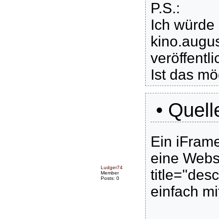
P.S.:
Ich würde
kino.augus
veröffentl
Ist das mö
• Quell
Ein iFrame
eine Websi
Ludger74
title="des
Member
Posts: 0
einfach mi