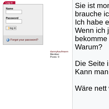
Log in
Sie ist m
Name
brauche ic
Password
Ich habe 
Wenn ich j
bekomme i
Forgot your password?
Warum?
dannykaufmann
Member
Posts: 0
Die Seite i
Kann man 
Wäre nett 