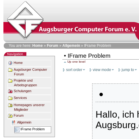
Skip
to
content
Personal
You are here:
Home
»
Forum
»
Allgemein
»
IFrame Problem
tools
Navigation
• IFrame Problem
Up one level
Home
sort order
view mode
jump to
Augsburger Computer
Forum
Projekte und
Arbeitsgruppen
•
Schulungen
Services
Homepages unserer
Mitglieder
Hallo, ich
Forum
Augsburg
Allgemein
IFrame Problem