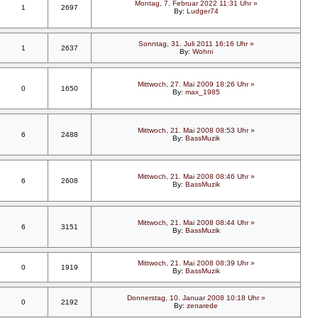
Montag, 7. Februar 2022 11:31 Uhr »
1
2697
By:
Ludger74
Sonntag, 31. Juli 2011 16:16 Uhr »
1
2637
By:
Wohni
Mittwoch, 27. Mai 2009 18:26 Uhr »
0
1650
By:
max_1985
Mittwoch, 21. Mai 2008 08:53 Uhr »
6
2488
By:
BassMuzik
Mittwoch, 21. Mai 2008 08:46 Uhr »
6
2608
By:
BassMuzik
Mittwoch, 21. Mai 2008 08:44 Uhr »
6
3151
By:
BassMuzik
Mittwoch, 21. Mai 2008 08:39 Uhr »
0
1919
By:
BassMuzik
Donnerstag, 10. Januar 2008 10:18 Uhr »
0
2192
By:
zenarede