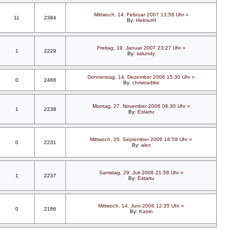
Mittwoch, 14. Februar 2007 13:56 Uhr »
11
2384
By:
HelmutH
Freitag, 19. Januar 2007 23:27 Uhr »
1
2229
By:
salundy
Donnerstag, 14. Dezember 2006 15:30 Uhr »
0
2466
By:
christradtke
Montag, 27. November 2006 08:30 Uhr »
1
2238
By:
Estartu
Mittwoch, 20. September 2006 18:59 Uhr »
0
2231
By:
alex
Samstag, 29. Juli 2006 21:58 Uhr »
1
2237
By:
Estartu
Mittwoch, 14. Juni 2006 12:35 Uhr »
0
2186
By:
Katrin