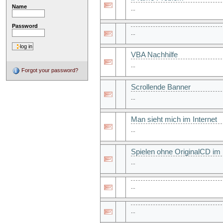
Name
...
Password
...
VBA Nachhilfe
...
Forgot your password?
Scrollende Banner
...
Man sieht mich im Internet
...
Spielen ohne OriginalCD im
...
...
...