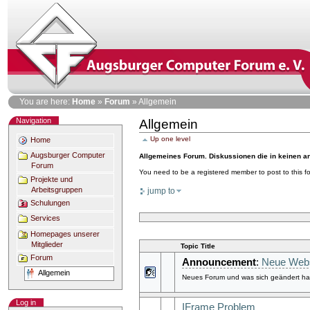
Skip
to
content
Personal
You are here:
Home
»
Forum
»
Allgemein
tools
Navigation
Allgemein
Document
Actions
Up one level
Home
Augsburger Computer
Allgemeines Forum. Diskussionen die in keinen a
Forum
You need to be a registered member to post to this 
Projekte und
Arbeitsgruppen
jump to
Schulungen
Services
Homepages unserer
Mitglieder
Topic Title
Forum
Announcement
:
Neue Webs
Allgemein
Neues Forum und was sich geändert hat
Log in
IFrame Problem