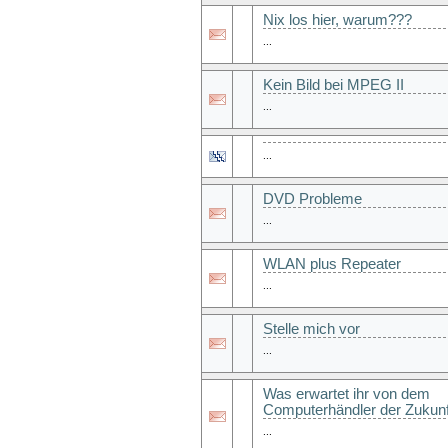
Nix los hier, warum???
...
Kein Bild bei MPEG II
...
...
DVD Probleme
...
WLAN plus Repeater
...
Stelle mich vor
...
Was erwartet ihr von dem
Computerhändler der Zukunf
...