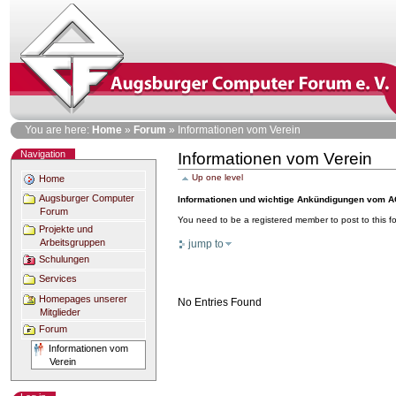
Skip
to
content
Personal
You are here:
Home
»
Forum
»
Informationen vom Verein
tools
Navigation
Informationen vom Verein
Document
Actions
Up one level
Home
Augsburger Computer
Informationen und wichtige Ankündigungen vom A
Forum
You need to be a registered member to post to this 
Projekte und
Arbeitsgruppen
jump to
Schulungen
Services
Homepages unserer
No Entries Found
Mitglieder
Forum
Informationen vom
Verein