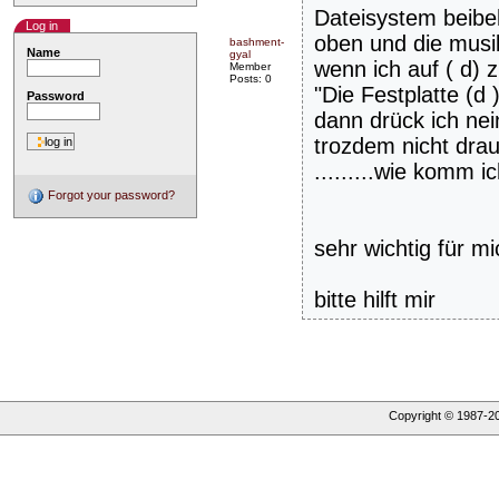
Dateisystem beibeh
Log in
oben und die musik
bashment-
Name
gyal
wenn ich auf ( d) 
Member
Posts: 0
"Die Festplatte (d 
Password
dann drück ich nei
trozdem nicht drauf
.........wie komm i
Forgot your password?
sehr wichtig für mi
bitte hilft mir
Copyright © 1987-
2