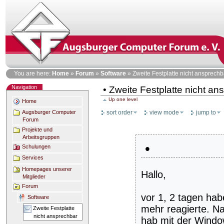
Skip
to
content
Personal
You are here:
Home
»
Forum
»
Software
»
Zweite Festplatte nicht ansprechb
tools
Navigation
• Zweite Festplatte nicht an
Up one level
Home
sort order
view mode
jump to
Augsburger Computer
Forum
Projekte und
Arbeitsgruppen
•
Schulungen
Services
Homepages unserer
Hallo,
Mitglieder
Forum
vor 1, 2 tagen hab
Software
mehr reagierte. N
Zweite Festplatte
nicht ansprechbar
hab mit der Window