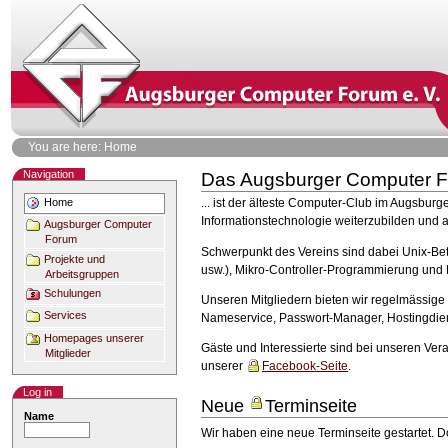
Skip
to
content
Personal
You are here: Home
tools
Navigation
Das Augsburger Computer F
Document
Actions
Home
... ist der älteste Computer-Club im Augsbu
Informationstechnologie weiterzubilden und 
Augsburger Computer
Forum
Schwerpunkt des Vereins sind dabei Unix-B
Projekte und
usw.), Mikro-Controller-Programmierung und
Arbeitsgruppen
Schulungen
Unseren Mitgliedern bieten wir regelmässige
Services
Nameservice, Passwort-Manager, Hostingdien
Homepages unserer
Gäste und Interessierte sind bei unseren Ver
Mitglieder
unserer
Facebook-Seite
.
Log in
Neue
Terminseite
Name
Wir haben eine neue Terminseite gestartet. Dor