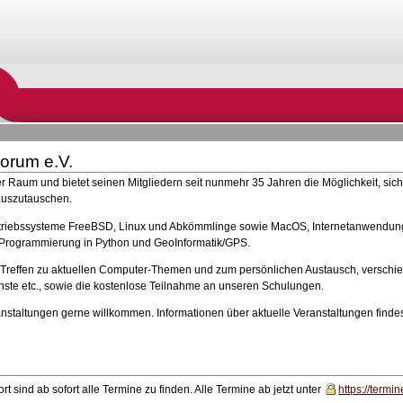
orum e.V.
rger Raum und bietet seinen Mitgliedern seit nunmehr 35 Jahren die Möglichkeit, 
auszutauschen.
etriebssysteme FreeBSD, Linux und Abkömmlinge sowie MacOS, Internetanwendun
 Programmierung in Python und GeoInformatik/GPS.
 Treffen zu aktuellen Computer-Themen und zum persönlichen Austausch, verschie
ste etc., sowie die kostenlose Teilnahme an unseren Schulungen.
anstaltungen gerne willkommen. Informationen über aktuelle Veranstaltungen finde
t sind ab sofort alle Termine zu finden. Alle Termine ab jetzt unter
https://termi