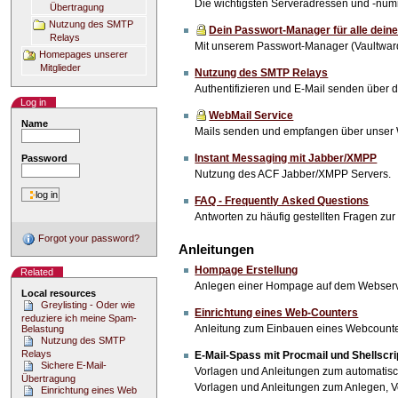
Die wichtigsten Serveradressen und -num
Übertragung
Nutzung des SMTP
Dein Passwort-Manager für alle deine
Relays
Mit unserem Passwort-Manager (Vaultward
Homepages unserer
Mitglieder
Nutzung des SMTP Relays
Authentifizieren und E-Mail senden über
Log in
WebMail Service
Name
Mails senden und empfangen über unser 
Instant Messaging mit Jabber/XMPP
Password
Nutzung des ACF Jabber/XMPP Servers.
FAQ - Frequently Asked Questions
Antworten zu häufig gestellten Fragen zur
Forgot your password?
Anleitungen
Hompage Erstellung
Related
Anlegen einer Hompage auf dem Webserve
Local resources
Greylisting - Oder wie
Einrichtung eines Web-Counters
reduziere ich meine Spam-
Anleitung zum Einbauen eines Webcounte
Belastung
Nutzung des SMTP
Relays
E-Mail-Spass mit Procmail und Shellscri
Sichere E-Mail-
Vorlagen und Anleitungen zum automatisc
Übertragung
Vorlagen und Anleitungen zum Anlegen, V
Einrichtung eines Web