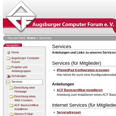
Skip
to
content
Personal
You are here:
Home
»
Services
tools
Navigation
Services
Document
Actions
Home
Anleitungen und Links zu unseren Services (
Augsburger Computer
Forum
Services (für Mitglieder)
Projekte und
iPhone/iPad Konfiguration erzeugen
Arbeitsgruppen
Hier könnt Ihr euch eine Konfigurationsda
Schulungen
Services
Anleitungen
Einrichtung einer
ACF Basiszertifikat installieren
Hompage
Anleitung zum Installieren eines ACF Basis
Einrichtung eines
Web Counters
Internet Services (für Mitgliede
ACF Basiszertifikat
installieren
Serveradressen
Sichere E-Mail-