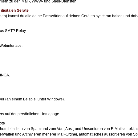
mern zu den Mail-, WWW- und Shell-Diensten.
 digitalen Geräte
en) kannst du alle deine Passwörter auf deinen Geräten synchron halten und dab
 das SMTP Relay.
Webinterface.
 INGA.
r (an einem Beispiel unter Windows).
rs auf der persönlichen Homepage.
pts
hem Löschen von Spam und zum Vor-, Aus-, und Umsortieren von E-Mails direkt au
erwalten und Archivieren meherer Mail-Ordner, automatisches aussortieren von S