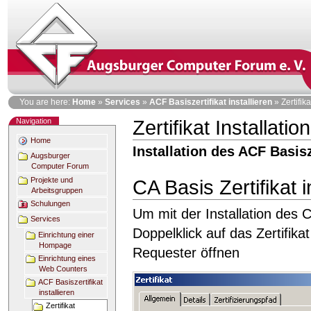
Skip
to
content
Personal
You are here:
Home
»
Services
»
ACF Basiszertifikat installieren
»
Zertifik
tools
Navigation
Zertifikat Installati
Document
Actions
Home
Installation des ACF Basis
Augsburger
Computer Forum
Projekte und
CA Basis Zertifikat i
Arbeitsgruppen
Schulungen
Um mit der Installation des C
Services
Doppelklick auf das Zertifika
Einrichtung einer
Hompage
Requester öffnen
Einrichtung eines
Web Counters
ACF Basiszertifikat
installieren
Zertifikat