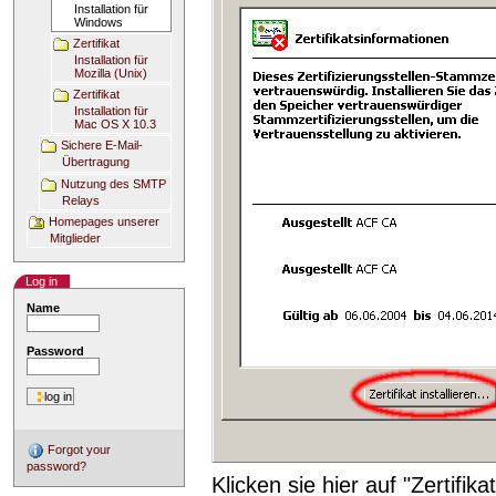
Installation für
Windows
Zertifikat
Installation für
Mozilla (Unix)
Zertifikat
Installation für
Mac OS X 10.3
Sichere E-Mail-
Übertragung
Nutzung des SMTP
Relays
Homepages unserer
Mitglieder
Log in
Name
Password
Forgot your
password?
Klicken sie hier auf "Zertifika