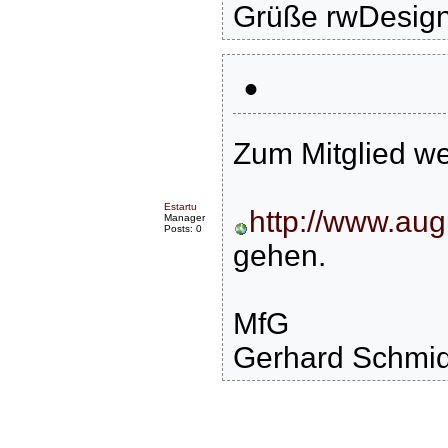
Grüße rwDesig
•
Zum Mitglied we
Estartu
http://www.augu
Manager
Posts: 0
gehen.
MfG
Gerhard Schmid