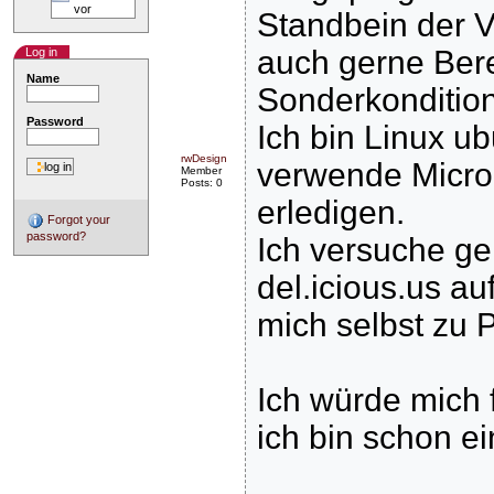
vor
Standbein der V
auch gerne Ber
Log in
Name
Sonderkonditione
Password
Ich bin Linux u
rwDesign
verwende Microd
Member
Posts: 0
erledigen.
Forgot your
password?
Ich versuche g
del.icious.us au
mich selbst zu
Ich würde mich
ich bin schon ei