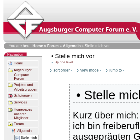
Skip
to
content
Personal
You are here:
Home
»
Forum
»
Allgemein
»
Stelle mich vor
tools
Navigation
• Stelle mich vor
Up one level
Home
sort order
view mode
jump to
Augsburger
Computer
Forum
Projekte und
Arbeitsgruppen
• Stelle mic
Schulungen
Services
Homepages
Kurz über mich
unserer
Mitglieder
ich bin freiberu
Forum
Allgemein
ausgeprägten Ge
Stelle mich